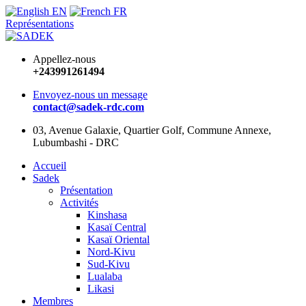
EN
FR
Représentations
Appellez-nous
+243991261494
Envoyez-nous un message
contact@sadek-rdc.com
03, Avenue Galaxie, Quartier Golf, Commune Annexe,
Lubumbashi - DRC
Accueil
Sadek
Présentation
Activités
Kinshasa
Kasaï Central
Kasaï Oriental
Nord-Kivu
Sud-Kivu
Lualaba
Likasi
Membres