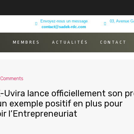
Envoyez-nous un message
03, Avenue G
contact@sadek-rdc.com
K
MEMBRES
ACTUALITÉS
CONTACT
 Comments
Uvira lance officiellement son pr
un exemple positif en plus pour
r l’Entrepreneuriat