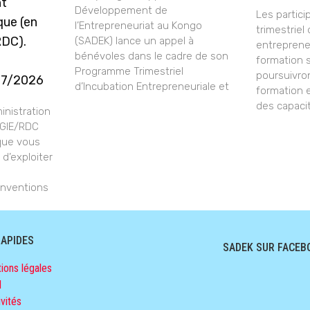
nt
Développement de
Les partic
que (en
l’Entrepreneuriat au Kongo
trimestriel
RDC).
(SADEK) lance un appel à
entrepreneu
bénévoles dans le cadre de son
formation 
Programme Trimestriel
poursuivro
07/2026
d’Incubation Entrepreneuriale et
formation 
des capaci
nistration
-GIE/RDC
 que vous
 d’exploiter
nventions
RAPIDES
SADEK SUR FACEB
ions légales
l
vités