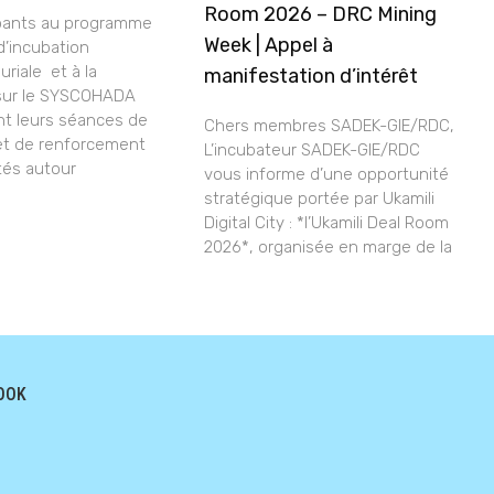
Room 2026 – DRC Mining
ipants au programme
Week | Appel à
 d’incubation
riale et à la
manifestation d’intérêt
sur le SYSCOHADA
nt leurs séances de
Chers membres SADEK-GIE/RDC,
et de renforcement
L’incubateur SADEK-GIE/RDC
tés autour
vous informe d’une opportunité
stratégique portée par Ukamili
Digital City : *l’Ukamili Deal Room
2026*, organisée en marge de la
OOK