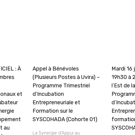
CIEL : À
Appel à Bénévoles
Mardi 16 
embres
(Plusieurs Postes à Uvira) –
19h30 à 
Programme Trimestriel
l’Est de l
ionaux et
d’Incubation
Programm
cubateur
Entrepreneuriale et
d’Incuba
nergie
Formation sur le
Entrepren
oppement
SYSCOHADA (Cohorte 01)
formation
t au
SYSCOH
La Synergie d’Appui au