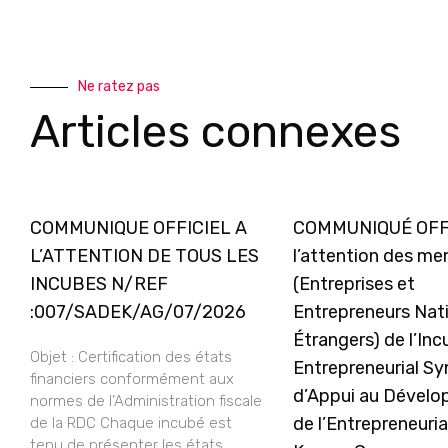
Ne ratez pas
Articles connexes
COMMUNIQUE OFFICIEL A
COMMUNIQUÉ OFFI
L’ATTENTION DE TOUS LES
l’attention des m
INCUBES N/REF
(Entreprises et
:007/SADEK/AG/07/2026
Entrepreneurs Nat
Étrangers) de l’In
Objet : Certification des états
Entrepreneurial Sy
financiers conformément aux
d’Appui au Dével
normes de l’Administration fiscale
de l’Entrepreneuria
de la RDC Chaque incubé est
tenu de présenter les états