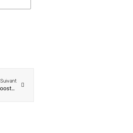
Suivant
« Le Hub SADEK/Likasi bien positionnée pour booster l’Entrepreneuriat Féminin avec ONU Femmes »