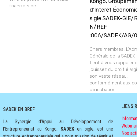
Kongo, Groupeme
financiers de
d’Intérêt Économi
sigle SADEK-GIE/
N/REF
:006/SADEK/AG/
Chers membres, L’Admi
Générale de la SADEK
tient à vous rappeler
jouissez du droit élargi
son vaste réseau,
conformément aux co
d’incubation
LIENS 
SADEK EN BREF
Informat
La Synergie d’Appui au Développement de
Webmai
l’Entrepreneuriat au Kongo,
SADEK
en sigle, est une
Nos acti
structure entrepreneuriale qui a pour mission de réunir et