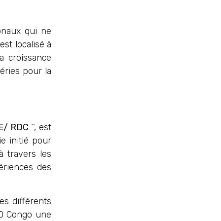
onaux qui ne
est localisé à
a croissance
éries pour la
IE/ RDC
‘’, est
 initié pour
 travers les
ériences des
es différents
 RD Congo une