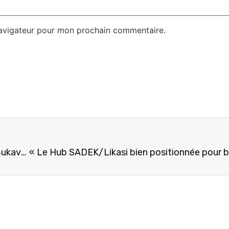
navigateur pour mon prochain commentaire.
« Sensibilisation réussie des Entrepreneurs de Bukavu sur le Projet TRANSFORME avec la SADEK/Sud-Kivu »