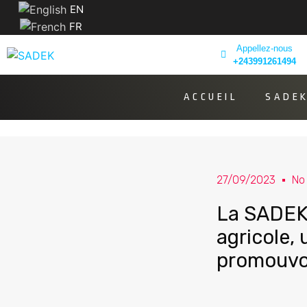
EN
FR
Appellez-nous
+243991261494
ACCUEIL
SADE
27/09/2023
No
La SADEK-
agricole, 
promouvoi