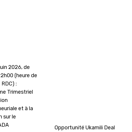
juin 2026, de
22h00 (heure de
a RDC) :
e Trimestriel
tion
euriale et à la
 sur le
ADA
Opportunité Ukamili Deal