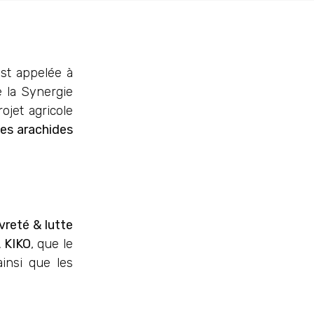
est appelée à
e la Synergie
ojet agricole
 les arachides
vreté & lutte
 KIKO
, que le
insi que les