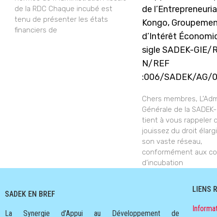
de l’Entrepreneuria
de la RDC Chaque incubé est
tenu de présenter les états
Kongo, Groupeme
financiers de
d’Intérêt Économi
sigle SADEK-GIE/
N/REF
:006/SADEK/AG/
Chers membres, L’Admi
Générale de la SADEK
tient à vous rappeler
jouissez du droit élargi
son vaste réseau,
conformément aux co
d’incubation
LIENS 
SADEK EN BREF
Informat
La Synergie d’Appui au Développement de