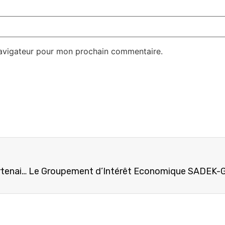
navigateur pour mon prochain commentaire.
Dans le Haut-Lomami, le LMP SADEK et ses partenaires réussissent à promouvoir les Trente Femmes Modèles et Inspirantes de La Province