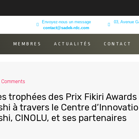
Envoyez-nous un message
03, Avenue G
contact@sadek-rdc.com
K
MEMBRES
ACTUALITÉS
CONTACT
 Comments
s trophées des Prix Fikiri Awards
i à travers le Centre d’Innovati
i, CINOLU, et ses partenaires