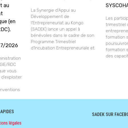
t au
SYSCOH
La Synergie d’Appui au
nt
Développement de
Les partic
que (en
l’Entrepreneuriat au Kongo
trimestriel
RDC).
(SADEK) lance un appel à
entrepreneu
bénévoles dans le cadre de son
formation 
Programme Trimestriel
poursuivro
07/2026
d’Incubation Entrepreneuriale et
formation 
des capaci
nistration
-GIE/RDC
 que vous
 d’exploiter
nventions
RAPIDES
SADEK SUR FACEB
ions légales