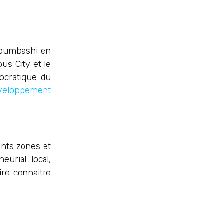
ubumbashi en
us City et le
ocratique du
éveloppement
ents zones et
eurial local,
ire connaitre