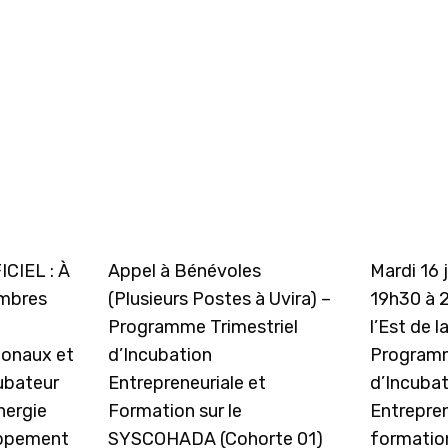
CIEL : À
Appel à Bénévoles
Mardi 16 
embres
(Plusieurs Postes à Uvira) –
19h30 à 
Programme Trimestriel
l’Est de l
ionaux et
d’Incubation
Programm
cubateur
Entrepreneuriale et
d’Incuba
nergie
Formation sur le
Entrepren
oppement
SYSCOHADA (Cohorte 01)
formation