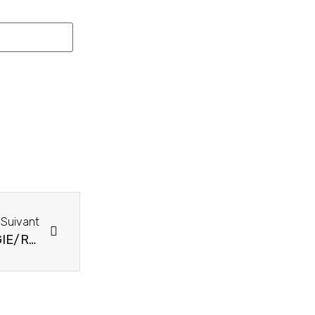
Suivant
Le Groupement d’Intérêt Economique SADEK-GIE/RDC perd une de ses co-fondatrices : parmi les reines de la caille à Lubumbashi