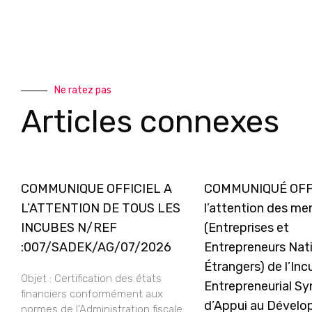
Ne ratez pas
Articles connexes
COMMUNIQUE OFFICIEL A
COMMUNIQUÉ OFFI
L’ATTENTION DE TOUS LES
l’attention des m
INCUBES N/REF
(Entreprises et
:007/SADEK/AG/07/2026
Entrepreneurs Nat
Étrangers) de l’In
Objet : Certification des états
Entrepreneurial Sy
financiers conformément aux
d’Appui au Dével
normes de l’Administration fiscale