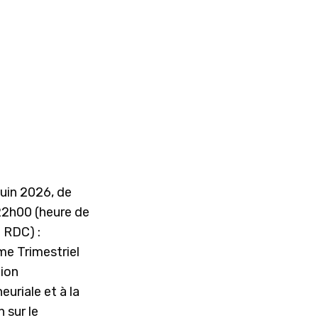
juin 2026, de
22h00 (heure de
a RDC) :
e Trimestriel
tion
euriale et à la
 sur le