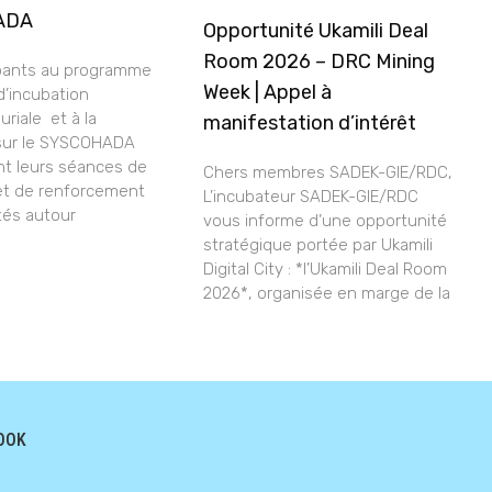
ADA
Opportunité Ukamili Deal
Room 2026 – DRC Mining
ipants au programme
Week | Appel à
 d’incubation
riale et à la
manifestation d’intérêt
sur le SYSCOHADA
nt leurs séances de
Chers membres SADEK-GIE/RDC,
et de renforcement
L’incubateur SADEK-GIE/RDC
tés autour
vous informe d’une opportunité
stratégique portée par Ukamili
Digital City : *l’Ukamili Deal Room
2026*, organisée en marge de la
OOK