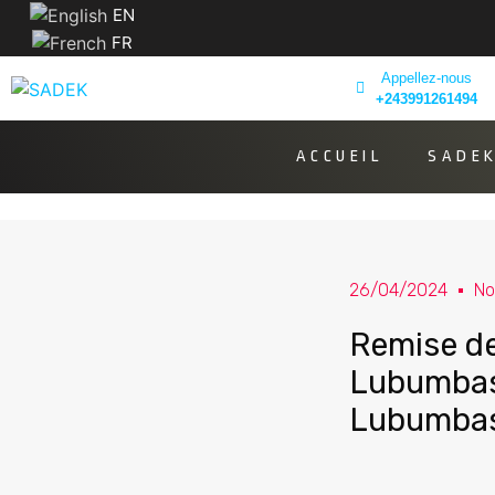
EN
FR
Appellez-nous
+243991261494
ACCUEIL
SADE
26/04/2024
No
Remise de
Lubumbash
Lubumbash