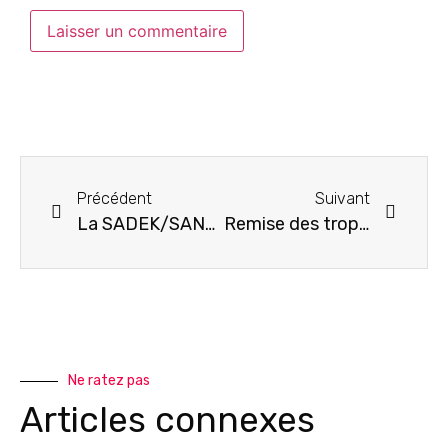
Précédent
Suivant
La SADEK/SANKURU célèbre le mois des droits des femmes par plusieurs réunions de sensibilisation pour le développement économique du Grand Kasaï
Remise des trophées des Prix Fikiri Awards à Lubumbashi à travers le Centre d’Innovation de Lubumbashi, CINOLU, et ses partenaires
Ne ratez pas
Articles connexes