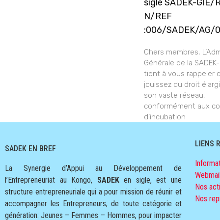
sigle SADEK-GIE/
N/REF
:006/SADEK/AG/
Chers membres, L’Admi
Générale de la SADEK
tient à vous rappeler
jouissez du droit élargi
son vaste réseau,
conformément aux co
d’incubation
LIENS 
SADEK EN BREF
Informat
La Synergie d’Appui au Développement de
Webmai
l’Entrepreneuriat au Kongo,
SADEK
en sigle, est une
Nos acti
structure entrepreneuriale qui a pour mission de réunir et
Nos rep
accompagner les Entrepreneurs, de toute catégorie et
génération: Jeunes – Femmes – Hommes, pour impacter