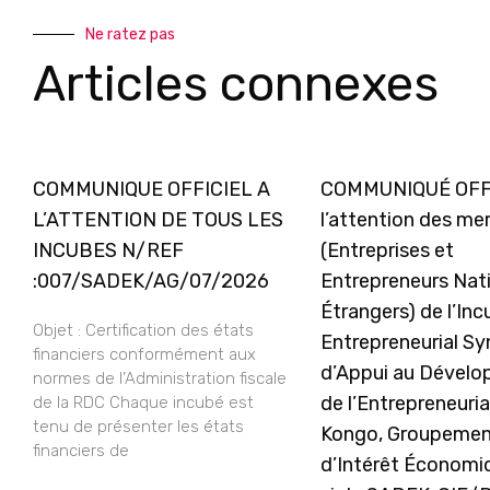
Ne ratez pas
Articles connexes
COMMUNIQUE OFFICIEL A
COMMUNIQUÉ OFFI
L’ATTENTION DE TOUS LES
l’attention des m
INCUBES N/REF
(Entreprises et
:007/SADEK/AG/07/2026
Entrepreneurs Nat
Étrangers) de l’In
Objet : Certification des états
Entrepreneurial Sy
financiers conformément aux
d’Appui au Dével
normes de l’Administration fiscale
de l’Entrepreneuria
de la RDC Chaque incubé est
tenu de présenter les états
Kongo, Groupeme
financiers de
d’Intérêt Économi