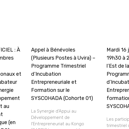
CIEL : À
Appel à Bénévoles
Mardi 16 
embres
(Plusieurs Postes à Uvira) –
19h30 à 
Programme Trimestriel
l’Est de l
ionaux et
d’Incubation
Programm
cubateur
Entrepreneuriale et
d’Incuba
nergie
Formation sur le
Entrepren
oppement
SYSCOHADA (Cohorte 01)
formation
t au
SYSCOH
La Synergie d’Appui au
nt
Développement de
Les partic
que (en
l’Entrepreneuriat au Kongo
trimestriel