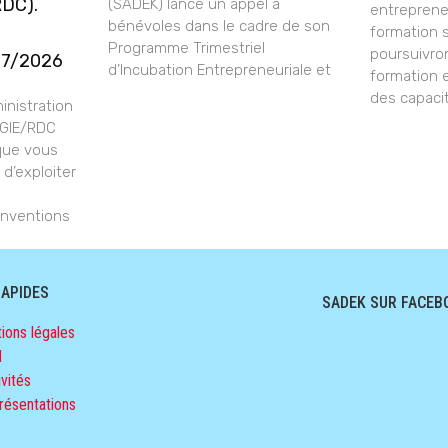
RDC).
(SADEK) lance un appel à
entrepreneu
bénévoles dans le cadre de son
formation 
Programme Trimestriel
poursuivro
07/2026
d’Incubation Entrepreneuriale et
formation 
des capaci
nistration
-GIE/RDC
 que vous
 d’exploiter
nventions
RAPIDES
SADEK SUR FACEB
ions légales
l
vités
résentations