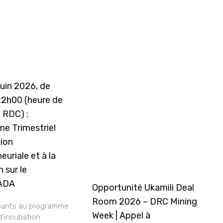
juin 2026, de
22h00 (heure de
a RDC) :
e Trimestriel
tion
euriale et à la
 sur le
ADA
Opportunité Ukamili Deal
Room 2026 – DRC Mining
ipants au programme
Week | Appel à
 d’incubation