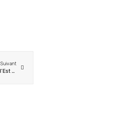
Suivant
Mardi 16 juin 2026, de 19h30 à 22h00 (heure de l’Est de la RDC) : Programme Trimestriel d’Incubation Entrepreneuriale et à la formation sur le SYSCOHADA