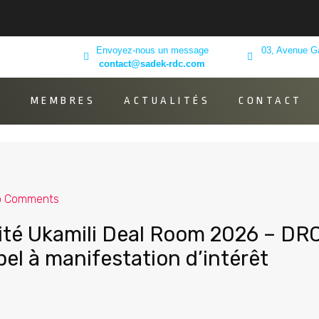
Envoyez-nous un message
03, Avenue G
contact@sadek-rdc.com
K
MEMBRES
ACTUALITÉS
CONTACT
o Comments
té Ukamili Deal Room 2026 – DR
pel à manifestation d’intérêt