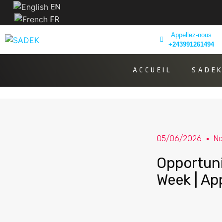
EN
FR
Appellez-nous
+243991261494
ACCUEIL
SADE
05/06/2026
N
Opportuni
Week | Ap