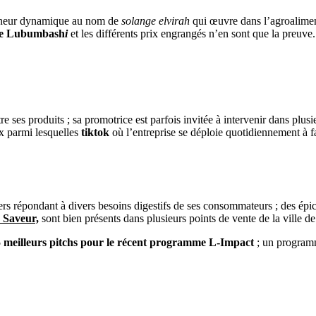
reneur dynamique au nom de
solange elvirah
qui œuvre dans l’agroaliment
 de Lubumbash
i
et les différents prix engrangés n’en sont que la preuve. 
tre ses produits ; sa promotrice est parfois invitée à intervenir dans plu
ux parmi lesquelles
tiktok
où l’entreprise se déploie quotidiennement à fa
 répondant à divers besoins digestifs de ses consommateurs ; des épices
 Saveur,
sont bien présents dans plusieurs points de vente de la ville
5 meilleurs pitchs pour le récent programme L-Impact
; un programm