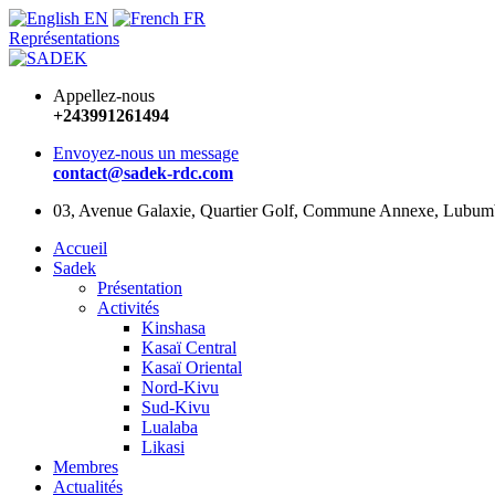
EN
FR
Représentations
Appellez-nous
+243991261494
Envoyez-nous un message
contact@sadek-rdc.com
03, Avenue Galaxie, Quartier Golf, Commune Annexe, Lubu
Accueil
Sadek
Présentation
Activités
Kinshasa
Kasaï Central
Kasaï Oriental
Nord-Kivu
Sud-Kivu
Lualaba
Likasi
Membres
Actualités