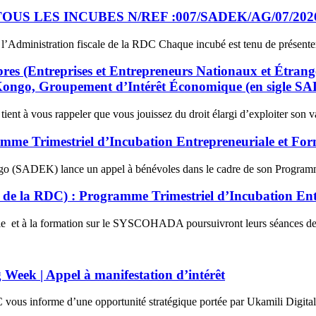
US LES INCUBES N/REF :007/SADEK/AG/07/202
l’Administration fiscale de la RDC Chaque incubé est tenu de présenter 
Entreprises et Entrepreneurs Nationaux et Étrangers
u Kongo, Groupement d’Intérêt Économique (en sigl
 à vous rappeler que vous jouissez du droit élargi d’exploiter son v
gramme Trimestriel d’Incubation Entrepreneuriale et 
o (SADEK) lance un appel à bénévoles dans le cadre de son Programme 
st de la RDC) : Programme Trimestriel d’Incubation E
iale et à la formation sur le SYSCOHADA poursuivront leurs séances de 
eek | Appel à manifestation d’intérêt
forme d’une opportunité stratégique portée par Ukamili Digital C