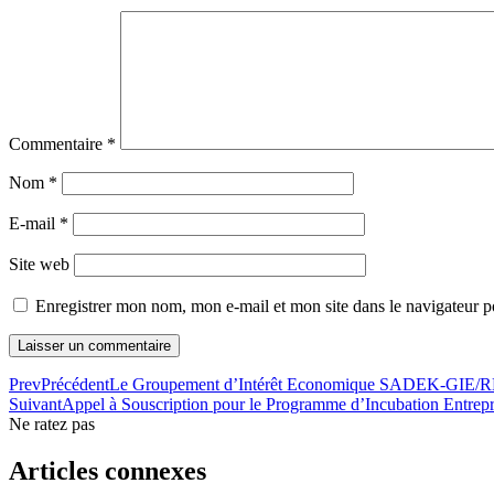
Commentaire
*
Nom
*
E-mail
*
Site web
Enregistrer mon nom, mon e-mail et mon site dans le navigateur
Prev
Précédent
Le Groupement d’Intérêt Economique SADEK-GIE/RDC pe
Suivant
Appel à Souscription pour le Programme d’Incubation En
Ne ratez pas
Articles connexes