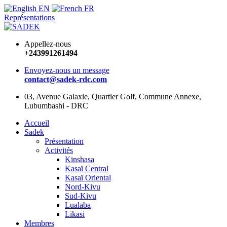
EN
FR
Représentations
Appellez-nous
+243991261494
Envoyez-nous un message
contact@sadek-rdc.com
03, Avenue Galaxie, Quartier Golf, Commune Annexe,
Lubumbashi - DRC
Accueil
Sadek
Présentation
Activités
Kinshasa
Kasaï Central
Kasaï Oriental
Nord-Kivu
Sud-Kivu
Lualaba
Likasi
Membres